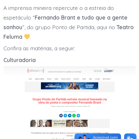
“Fernando
Brant
A imprensa mineira repercute o a estreia do
e
tudo
espetáculo “
Fernando Brant e tudo que a gente
que
a
sonhou
”, do grupo Ponto de Partida, aqui no
Teatro
gente
Feluma
.
sonhou”
é
destaque
Confira as matérias, a seguir:
na
imprensa.
Culturadoria
Acompanhe
a
repercussão: