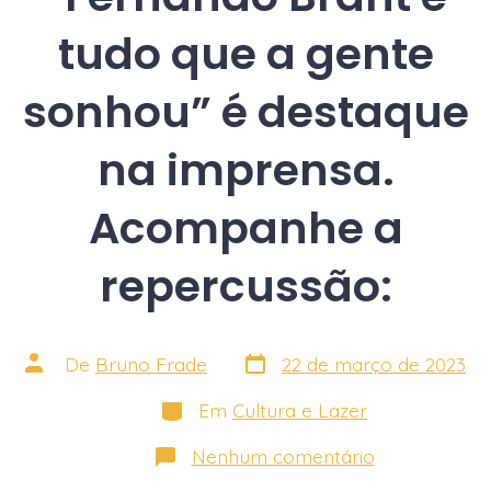
tudo que a gente
sonhou” é destaque
na imprensa.
Acompanhe a
repercussão:
Data
Autor
De
Bruno Frade
22 de março de 2023
do
do
post
post
Categorias
Em
Cultura e Lazer
em
Nenhum comentário
Espetáculo