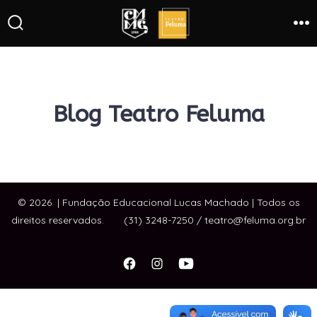
Blog Teatro Feluma
© 2026
| Fundação Educacional Lucas Machado | Todos os
direitos reservados. (31) 3248-7250 / teatro@feluma.org.br